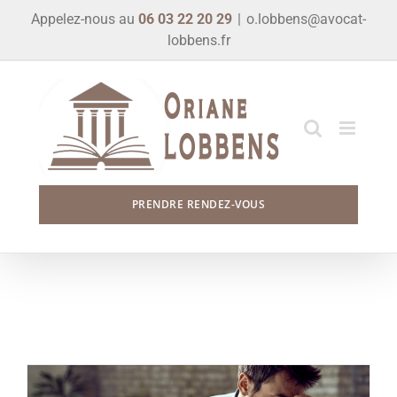
Skip
Appelez-nous au
06 03 22 20 29
|
o.lobbens@avocat-
to
lobbens.fr
content
PRENDRE RENDEZ-VOUS