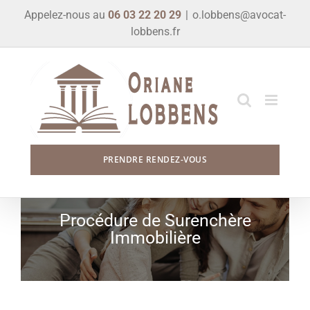
Skip
Appelez-nous au
06 03 22 20 29
|
o.lobbens@avocat-
to
lobbens.fr
content
PRENDRE RENDEZ-VOUS
Procédure de Surenchère
Immobilière