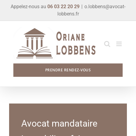
Skip
Appelez-nous au
06 03 22 20 29
|
o.lobbens@avocat-
to
lobbens.fr
content
PRENDRE RENDEZ-VOUS
Avocat mandataire