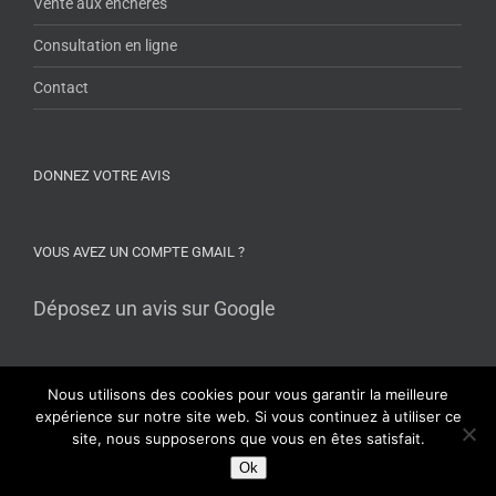
Vente aux enchères
Consultation en ligne
Contact
DONNEZ VOTRE AVIS
VOUS AVEZ UN COMPTE GMAIL ?
Déposez un avis sur Google
Nous utilisons des cookies pour vous garantir la meilleure
expérience sur notre site web. Si vous continuez à utiliser ce
site, nous supposerons que vous en êtes satisfait.
Copyright avocat-lobbens.fr 2016-2026 Tous droits réservés |
Mentions
Ok
légales