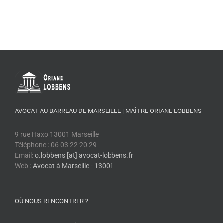
AVOCAT AU BARREAU DE MARSEILLE | MAÎTRE ORIANE LOBBENS
9 rue Haxo 13001 Marseille
Téléphone : 06 03 22 20 29
Email:
o.lobbens [at] avocat-lobbens.fr
Web :
Avocat à Marseille - 13001
OÙ NOUS RENCONTRER ?