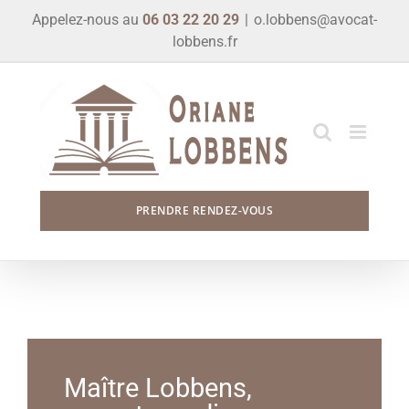
Skip
Appelez-nous au
06 03 22 20 29
|
o.lobbens@avocat-
to
lobbens.fr
content
PRENDRE RENDEZ-VOUS
Maître Lobbens,