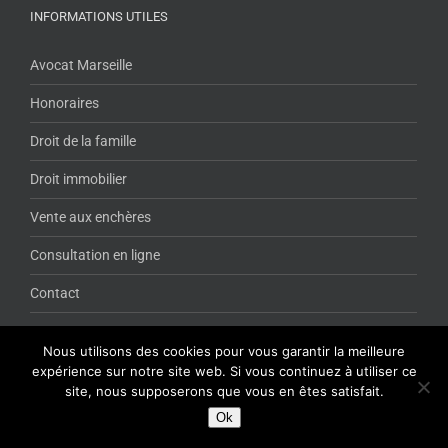
INFORMATIONS UTILES
Avocat Marseille
Honoraires
Droit de la famille
Droit immobilier
Vente aux enchères
Consultation en ligne
Contact
Nous utilisons des cookies pour vous garantir la meilleure
expérience sur notre site web. Si vous continuez à utiliser ce
DONNEZ VOTRE AVIS
site, nous supposerons que vous en êtes satisfait.
Ok
VOUS AVEZ UN COMPTE GMAIL ?